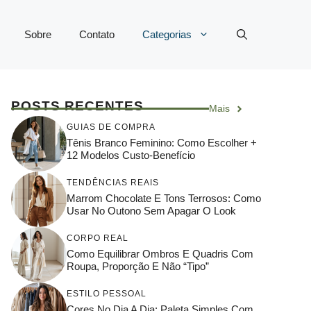
Sobre
Contato
Categorias
POSTS RECENTES
Mais
GUIAS DE COMPRA
Tênis Branco Feminino: Como Escolher +
12 Modelos Custo-Benefício
TENDÊNCIAS REAIS
Marrom Chocolate E Tons Terrosos: Como
Usar No Outono Sem Apagar O Look
CORPO REAL
Como Equilibrar Ombros E Quadris Com
Roupa, Proporção E Não “tipo”
ESTILO PESSOAL
Cores No Dia A Dia: Paleta Simples Com