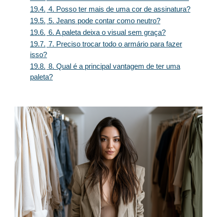
19.4.
4. Posso ter mais de uma cor de assinatura?
19.5.
5. Jeans pode contar como neutro?
19.6.
6. A paleta deixa o visual sem graça?
19.7.
7. Preciso trocar todo o armário para fazer
isso?
19.8.
8. Qual é a principal vantagem de ter uma
paleta?