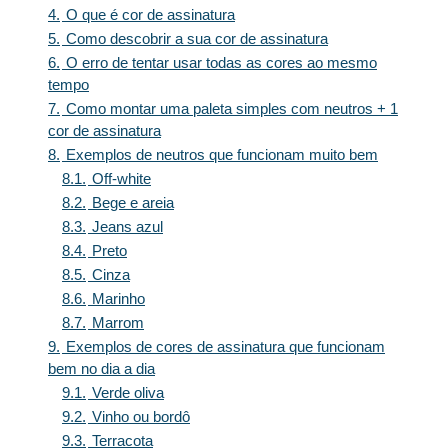
4.
O que é cor de assinatura
5.
Como descobrir a sua cor de assinatura
6.
O erro de tentar usar todas as cores ao mesmo
tempo
7.
Como montar uma paleta simples com neutros + 1
cor de assinatura
8.
Exemplos de neutros que funcionam muito bem
8.1.
Off-white
8.2.
Bege e areia
8.3.
Jeans azul
8.4.
Preto
8.5.
Cinza
8.6.
Marinho
8.7.
Marrom
9.
Exemplos de cores de assinatura que funcionam
bem no dia a dia
9.1.
Verde oliva
9.2.
Vinho ou bordô
9.3.
Terracota