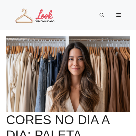
Pular
para
Menu
o
conteúdo
CORES NO DIA A
DIA: PALETA