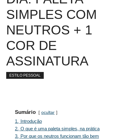
SIMPLES COM
NEUTROS + 1
COR DE
ASSINATURA
ESTILO PESSOAL
Sumário
ocultar
1.
Introdução
2.
O que é uma paleta simples, na prática
3.
Por que os neutros funcionam tão bem