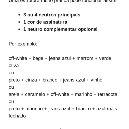
Uma estrutura muito prática pode funcionar assim:
3 ou 4 neutros principais
1 cor de assinatura
1 neutro complementar opcional
Por exemplo:
off-white + bege + jeans azul + marrom + verde
oliva
ou
preto + cinza + branco + jeans azul + vinho
ou
areia + caramelo + off-white + marinho + terracota
ou
preto + marinho + jeans azul + branco + azul mais
fechado