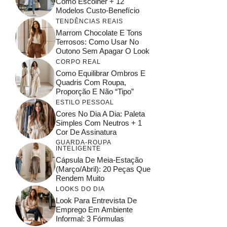
Como Escolher + 12
Modelos Custo-Benefício
TENDÊNCIAS REAIS
Marrom Chocolate E Tons
Terrosos: Como Usar No
Outono Sem Apagar O Look
CORPO REAL
Como Equilibrar Ombros E
Quadris Com Roupa,
Proporção E Não “tipo”
ESTILO PESSOAL
Cores No Dia A Dia: Paleta
Simples Com Neutros + 1
Cor De Assinatura
GUARDA-ROUPA
INTELIGENTE
Cápsula De Meia-Estação
(março/abril): 20 Peças Que
Rendem Muito
LOOKS DO DIA
Look Para Entrevista De
Emprego Em Ambiente
Informal: 3 Fórmulas