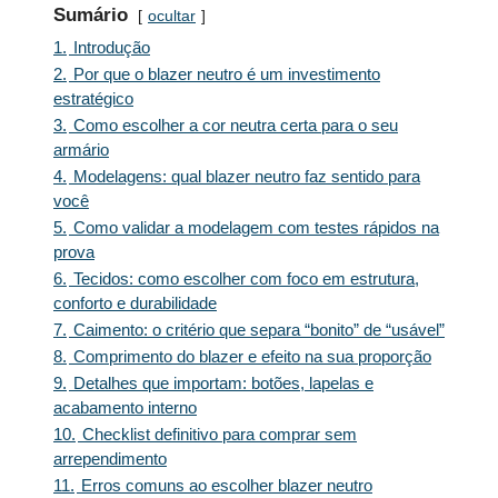
Sumário
ocultar
1.
Introdução
2.
Por que o blazer neutro é um investimento
estratégico
3.
Como escolher a cor neutra certa para o seu
armário
4.
Modelagens: qual blazer neutro faz sentido para
você
5.
Como validar a modelagem com testes rápidos na
prova
6.
Tecidos: como escolher com foco em estrutura,
conforto e durabilidade
7.
Caimento: o critério que separa “bonito” de “usável”
8.
Comprimento do blazer e efeito na sua proporção
9.
Detalhes que importam: botões, lapelas e
acabamento interno
10.
Checklist definitivo para comprar sem
arrependimento
11.
Erros comuns ao escolher blazer neutro