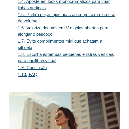
1.4.
Aposte em looks monocromáticos para criar
linhas verticais
1.5.
Prefira peças ajustadas ao corpo sem excesso
de volume
1.6.
Valorize decotes em V e golas abertas para
alongar o pescoço
1.7.
Evite comprimentos midi que achatam a
silhueta
1.8.
Escolha estampas pequenas e listras verticais
para equilíbrio visual
1.9.
Conclusão
1.10.
FAQ