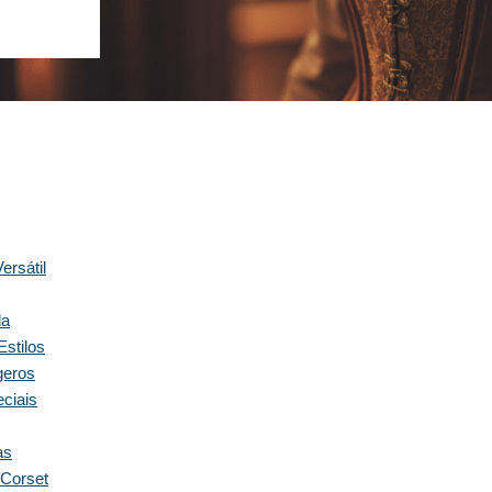
ersátil
da
Estilos
geros
ciais
as
Corset