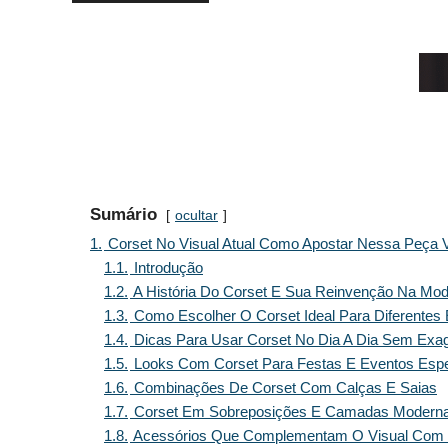
Sumário
ocultar
1.
Corset No Visual Atual Como Apostar Nessa Peça V
1.1.
Introdução
1.2.
A História Do Corset E Sua Reinvenção Na Mo
1.3.
Como Escolher O Corset Ideal Para Diferentes 
1.4.
Dicas Para Usar Corset No Dia A Dia Sem Exa
1.5.
Looks Com Corset Para Festas E Eventos Espe
1.6.
Combinações De Corset Com Calças E Saias
1.7.
Corset Em Sobreposições E Camadas Modern
1.8.
Acessórios Que Complementam O Visual Com 