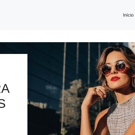
Início
RA
S