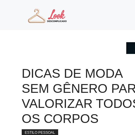
Pular
para
o
conteúdo
DICAS DE MODA
SEM GÊNERO PA
VALORIZAR TODO
OS CORPOS
ESTILO PESSOAL