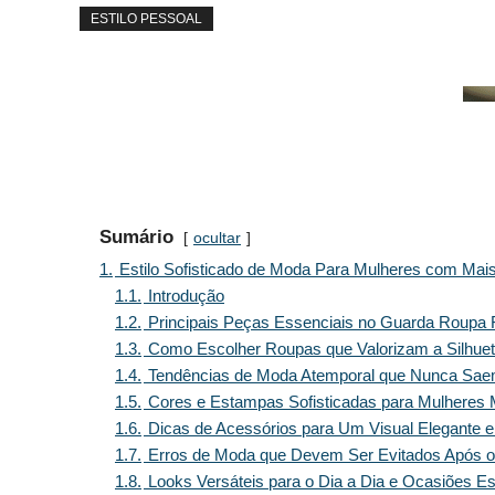
ESTILO PESSOAL
Sumário
ocultar
1.
Estilo Sofisticado de Moda Para Mulheres com Mai
1.1.
Introdução
1.2.
Principais Peças Essenciais no Guarda Roupa 
1.3.
Como Escolher Roupas que Valorizam a Silhuet
1.4.
Tendências de Moda Atemporal que Nunca Saem
1.5.
Cores e Estampas Sofisticadas para Mulheres
1.6.
Dicas de Acessórios para Um Visual Elegante 
1.7.
Erros de Moda que Devem Ser Evitados Após o
1.8.
Looks Versáteis para o Dia a Dia e Ocasiões E