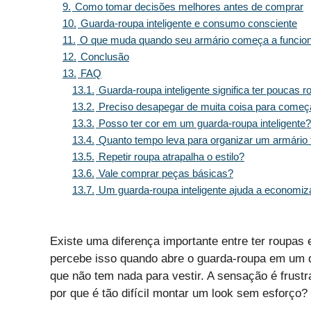
9.
Como tomar decisões melhores antes de comprar
10.
Guarda-roupa inteligente e consumo consciente
11.
O que muda quando seu armário começa a funcio
12.
Conclusão
13.
FAQ
13.1.
Guarda-roupa inteligente significa ter poucas 
13.2.
Preciso desapegar de muita coisa para começ
13.3.
Posso ter cor em um guarda-roupa inteligente?
13.4.
Quanto tempo leva para organizar um armário 
13.5.
Repetir roupa atrapalha o estilo?
13.6.
Vale comprar peças básicas?
13.7.
Um guarda-roupa inteligente ajuda a economiz
Existe uma diferença importante entre ter roupas 
percebe isso quando abre o guarda-roupa em um d
que não tem nada para vestir. A sensação é frustr
por que é tão difícil montar um look sem esforço?