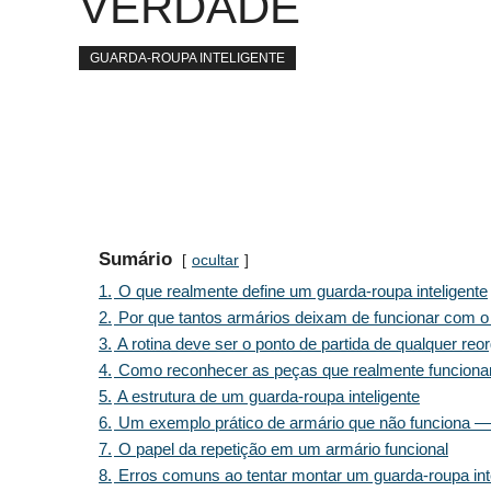
VERDADE
GUARDA-ROUPA INTELIGENTE
Sumário
ocultar
1.
O que realmente define um guarda-roupa inteligente
2.
Por que tantos armários deixam de funcionar com 
3.
A rotina deve ser o ponto de partida de qualquer re
4.
Como reconhecer as peças que realmente funcion
5.
A estrutura de um guarda-roupa inteligente
6.
Um exemplo prático de armário que não funciona —
7.
O papel da repetição em um armário funcional
8.
Erros comuns ao tentar montar um guarda-roupa int